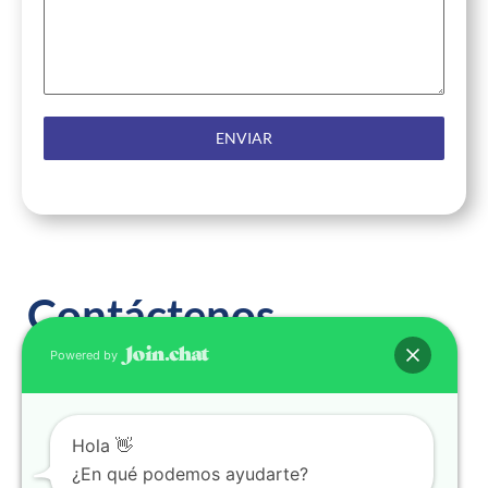
ENVIAR
Contáctenos
Powered by
Escribenos ya!

+573214140545
Hola 👋
¿En qué podemos ayudarte?