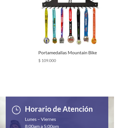
Portamedallas Mountain Bike
$
109.000
Horario de Atención
}
Lunes – Viernes
8:00am a 5:00pm