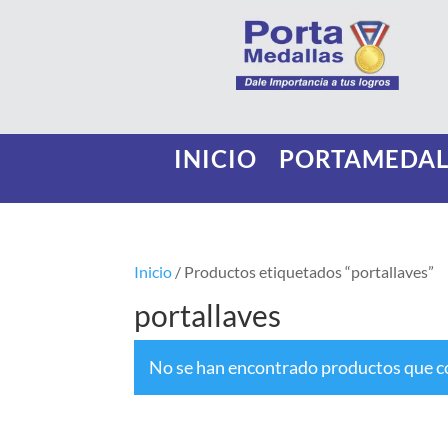
INICIO
PORTAMEDAL
Inicio
/ Productos etiquetados “portallaves”
portallaves
No se han encontrado productos que co